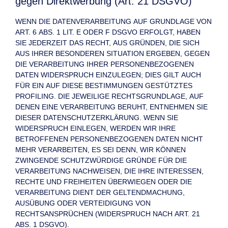
gegen Direktwerbung (Art. 21 DSGVO)
WENN DIE DATENVERARBEITUNG AUF GRUNDLAGE VON
ART. 6 ABS. 1 LIT. E ODER F DSGVO ERFOLGT, HABEN
SIE JEDERZEIT DAS RECHT, AUS GRÜNDEN, DIE SICH
AUS IHRER BESONDEREN SITUATION ERGEBEN, GEGEN
DIE VERARBEITUNG IHRER PERSONENBEZOGENEN
DATEN WIDERSPRUCH EINZULEGEN; DIES GILT AUCH
FÜR EIN AUF DIESE BESTIMMUNGEN GESTÜTZTES
PROFILING. DIE JEWEILIGE RECHTSGRUNDLAGE, AUF
DENEN EINE VERARBEITUNG BERUHT, ENTNEHMEN SIE
DIESER DATENSCHUTZERKLÄRUNG. WENN SIE
WIDERSPRUCH EINLEGEN, WERDEN WIR IHRE
BETROFFENEN PERSONENBEZOGENEN DATEN NICHT
MEHR VERARBEITEN, ES SEI DENN, WIR KÖNNEN
ZWINGENDE SCHUTZWÜRDIGE GRÜNDE FÜR DIE
VERARBEITUNG NACHWEISEN, DIE IHRE INTERESSEN,
RECHTE UND FREIHEITEN ÜBERWIEGEN ODER DIE
VERARBEITUNG DIENT DER GELTENDMACHUNG,
AUSÜBUNG ODER VERTEIDIGUNG VON
RECHTSANSPRÜCHEN (WIDERSPRUCH NACH ART. 21
ABS. 1 DSGVO).